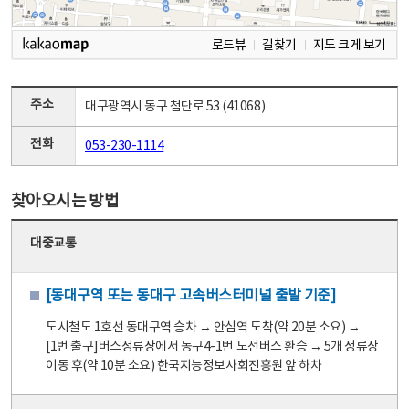
로드뷰
길찾기
지도 크게 보기
주소
대구광역시 동구 첨단로 53 (41068)
전화
053-230-1114
찾아오시는 방법
대중교통
[동대구역 또는 동대구 고속버스터미널 출발 기준]
도시철도 1호선 동대구역 승차 → 안심역 도착(약 20분 소요) →
[1번 출구]버스정류장에서 동구4-1번 노선버스 환승 → 5개 정류장
이동 후(약 10분 소요) 한국지능정보사회진흥원 앞 하차