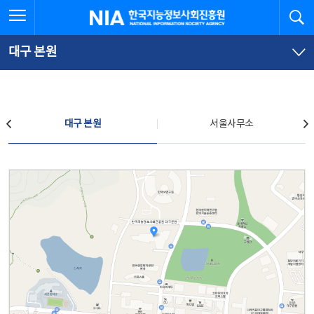
본
전
전체메뉴 열기
검
한국지능정보사회진흥원
문
체
바
메
로
뉴
가
바
대구 본원
기
로
가
기
찾아오시는 길
대구 본원
서울사무소
대구 본원