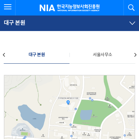
본
전
전체메뉴 열기
검
한국지능정보사회진흥원
문
체
바
메
로
뉴
가
바
대구 본원
기
로
가
기
찾아오시는 길
대구 본원
서울사무소
대구 본원