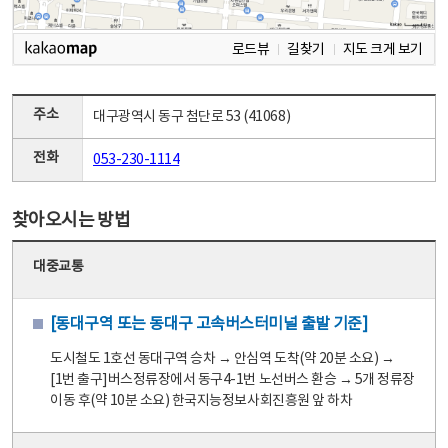
로드뷰
길찾기
지도 크게 보기
주소
대구광역시 동구 첨단로 53 (41068)
전화
053-230-1114
찾아오시는 방법
대중교통
[동대구역 또는 동대구 고속버스터미널 출발 기준]
도시철도 1호선 동대구역 승차 → 안심역 도착(약 20분 소요) →
[1번 출구]버스정류장에서 동구4-1번 노선버스 환승 → 5개 정류장
이동 후(약 10분 소요) 한국지능정보사회진흥원 앞 하차