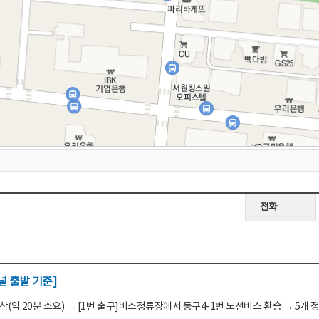
전화
 출발 기준]
(약 20분 소요) → [1번 출구]버스정류장에서 동구4-1번 노선버스 환승 → 5개