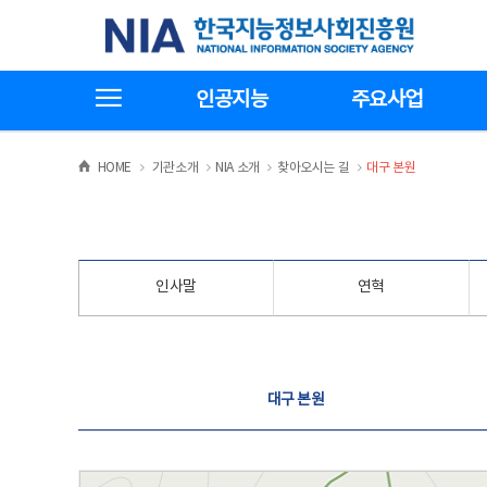
본
전
한국지능정보사회진흥원
문
체
바
메
로
뉴
가
바
전체메뉴보기
기
로
인공지능
주요사업
가
기
>
>
>
>
HOME
기관소개
NIA 소개
찾아오시는 길
대구 본원
인사말
연혁
찾아오시는 길
대구 본원
대구 본원