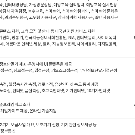
육, 센터내방상담, 가정방문상담, 예방교육 실적입력, 예방교육 실시현황
상담사 자격검정, 보수교육, 스마트쉼, 스마트쉼 캠페인, 스마트쉼 문화운
사, 과의존위험군, 고위험 사용자군, 잠재적위험 사용자군, 일반 사용자군
콘텐츠 지원, 교육 모집 및 안내 등 대국민 지원 서비스 지원
위원회, 방통위, 한국지능정보사회진흥원, NIA, 인터넷윤리, 사이버폭력
세, 아름다운 인터넷 세상, 웰리, 지능정보윤리, 사이버윤리, 디지털윤리,
인정보단말기 제조·운영사에 UI 플랫폼을 제공
 웹접근성, 정보접근성, 앱접근성, 키오스크접근성, 무인정보단말기접근성
도측정, 웹접속시간 측정, 경로추적, 유선인터넷 속도 통계 제공
속도측정, 인터넷 품질측정, 초고속인터넷, 기가인터넷, 10기가인터넷
표준프레임워크 소개
, 개발가이드 제공, 온라인 기술지원
조기기 보급사업 개요, 보조기기 신청, 기기관련 정보제공 등
, 정보통신