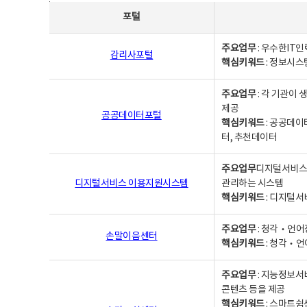
사업별웹사이트연락처 - 포털, 주요업무및 핵심키워드, 소관부서 및 담당자, 대표전화로 구성됨
포털
주요업무
: 우수한IT
감리사포털
핵심키워드
: 정보시스
주요업무
: 각 기관이
제공
공공데이터포털
핵심키워드
: 공공데이
터, 추천데이터
주요업무
디지털서비스 
디지털서비스 이용지원시스템
관리하는 시스템
핵심키워드
: 디지털서
주요업무
: 청각‧언어
손말이음센터
핵심키워드
: 청각‧언
주요업무
: 지능정보서
콘텐츠 등을 제공
핵심키워드
: 스마트쉼