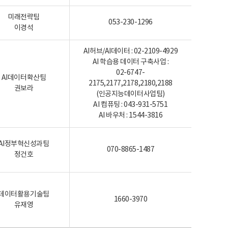
미래전략팀
053-230-1296
이경석
AI허브/AI데이터 : 02-2109-4929
AI 학습용 데이터 구축사업 :
02-6747-
AI데이터확산팀
2175,2177,2178,2180,2188
권보라
(인공지능데이터사업팀)
AI 컴퓨팅 : 043-931-5751
AI 바우처 : 1544-3816
AI정부혁신성과팀
070-8865-1487
정건호
데이터활용기술팀
1660-3970
유재영