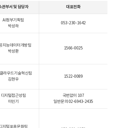
소관부서 및 담당자
대표전화
AI정부기획팀
053-230-1642
박성하
공지능데이터개방팀
1566-0025
박성환
I-클라우드기술혁신팀
1522-0089
김현우
디지털접근성팀
국번없이 107
이민기
일반문의 02-6943-2435
디지털포용문화팀