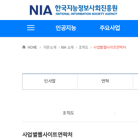
본
전
한국지능정보사회진흥원
문
체
바
메
로
뉴
가
바
전체메뉴보기
기
로
인공지능
주요사업
가
기
>
>
>
>
HOME
기관소개
NIA 소개
조직도
사업별웹사이트연락처
인사말
연혁
조직도
조직도
사업별웹사이트연락처
사업별웹사이트연락처