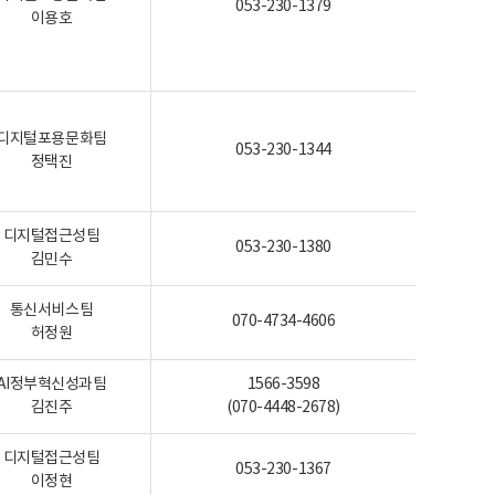
053-230-1379
이용호
디지털포용문화팀
053-230-1344
정택진
디지털접근성팀
053-230-1380
김민수
통신서비스팀
070-4734-4606
허정원
AI정부혁신성과팀
1566-3598
김진주
(070-4448-2678)
디지털접근성팀
053-230-1367
이정현