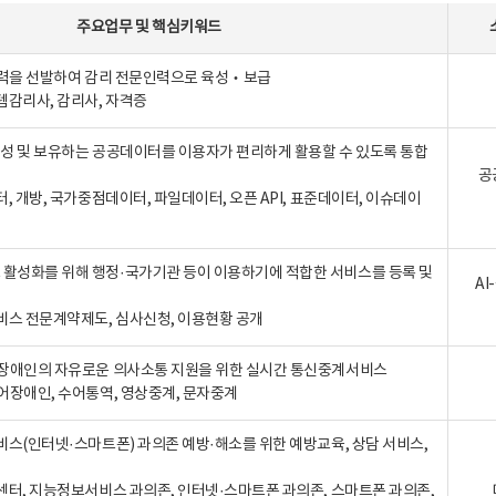
주요업무
및
핵심키워드
인력을 선발하여 감리 전문인력으로 육성‧보급
템감리사, 감리사, 자격증
 생성 및 보유하는 공공데이터를 이용자가 편리하게 활용할 수 있도록 통합
공
터, 개방, 국가중점데이터, 파일데이터, 오픈 API, 표준데이터, 이슈데이
활성화를 위해 행정·국가기관 등이 이용하기에 적합한 서비스를 등록 및
A
비스 전문계약제도, 심사신청, 이용현황 공개
장애인의 자유로운 의사소통 지원을 위한 실시간 통신중계서비스
어장애인, 수어통역, 영상중계, 문자중계
비스(인터넷·스마트폰) 과의존 예방·해소를 위한 예방교육, 상담 서비스,
센터, 지능정보서비스 과의존, 인터넷·스마트폰 과의존, 스마트폰 과의존,