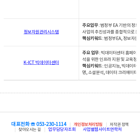
주요업무
: 범정부 EA 기반의 
정보자원관리시스템
사업의 추진성과를 종합적으로 분
핵심키워드
: 범정부EA, 정보
주요 업무
: 빅데이터센터 홈페이지
석을 위한 인프라 지원 및 교육정보
K-ICT 빅데이터센터
핵심키워드
: 인공지능, 빅데이터
명, 소셜분석, 데이터 크리에이터 
대표전화 ☏ 053-230-1114
개인정보처리방침
저작권 정책
업무담당자조회
사업별웹사이트연락처
찾아오시는 길