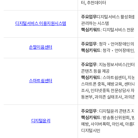
터, 추천데이터
주요업무
디지털서비스 활성화를 위
디지털서비스 이용지원시스템
관리하는 시스템
핵심키워드
: 디지털서비스 전문계
주요업무
: 청각‧언어장애인의 
손말이음센터
핵심키워드
: 청각‧언어장애인, 
주요업무
: 지능정보서비스(인터넷
콘텐츠 등을 제공
핵심키워드
: 스마트쉼센터, 지능
스마트쉼센터
스마트폰 중독, 예방교육, 센터내
조사, 인터넷중독 전문상담사 자격
동본부, 과의존 실태조사, 과의존
주요업무
: 디지털윤리 콘텐츠 지원
핵심키워드
: 방송통신위원회, 방
디지털윤리
예방, 사이버폭력, 아인세, 아름다
디지털시민