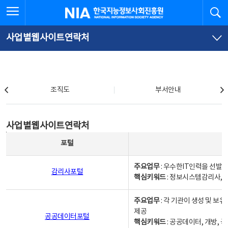
본
전
전체메뉴 열기
검
한국지능정보사회진흥원
문
체
바
메
로
뉴
가
바
사업별웹사이트연락처
기
로
가
기
조직도
조직도
부서안내
사업별웹사이트연락처
사업별웹사이트연락처
사업별웹사이트연락처 - 포털, 주요업무및 핵심키워드, 소관부서 및 담당자, 대표전화로 구성됨
포털
주요업무
: 우수한IT인력을 선발
감리사포털
핵심키워드
: 정보시스템감리사, 
주요업무
: 각 기관이 생성 및 
제공
공공데이터포털
핵심키워드
: 공공데이터, 개방, 