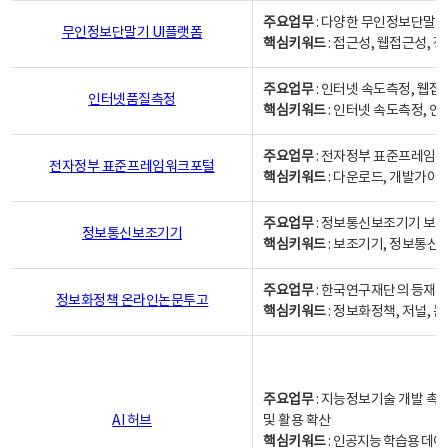
주요업무
: 다양한 무인정보단말기
무인정보단말기 UI플랫폼
핵심키워드
: 접근성, 웹접근성,
주요업무
: 인터넷 속도측정, 웹접
인터넷품질측정
핵심키워드
: 인터넷 속도측정, 
주요업무
: 전자정부 표준프레임워
전자정부 표준프레임워크포털
핵심키워드
: 다운로드, 개발가이
주요업무
: 정보통신보조기기 보급
정보통신보조기기
핵심키워드
: 보조기기, 정보통신
주요업무
: 한국연구재단의 등재
정보화정책 온라인논문투고
핵심키워드
: 정보화정책, 저널, 논문,
주요업무
: 지능정보기술 개발 촉
AI 허브
및 활용 확산
핵심키워드
:
인공지능 학습용 데이터,