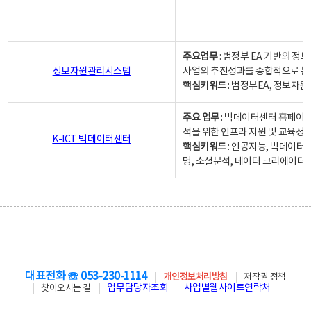
주요업무
: 범정부 EA 기반의 
정보자원관리시스템
사업의 추진성과를 종합적으로 분
핵심키워드
: 범정부EA, 정보
주요 업무
: 빅데이터센터 홈페이지
석을 위한 인프라 지원 및 교육정보
K-ICT 빅데이터센터
핵심키워드
: 인공지능, 빅데이터
명, 소셜분석, 데이터 크리에이터 
대표전화 ☏ 053-230-1114
개인정보처리방침
저작권 정책
업무담당자조회
사업별웹사이트연락처
찾아오시는 길