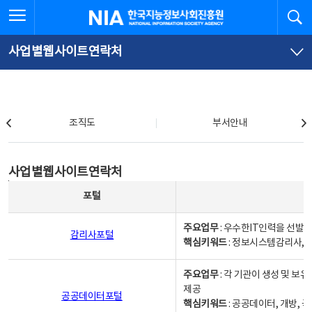
본
전
전체메뉴 열기
검
한국지능정보사회진흥원
문
체
바
메
로
뉴
가
바
사업별웹사이트연락처
기
로
가
기
조직도
조직도
부서안내
사업별웹사이트연락처
사업별웹사이트연락처
사업별웹사이트연락처 - 포털, 주요업무및 핵심키워드, 소관부서 및 담당자, 대표전화로 구성됨
포털
주요업무
: 우수한IT인력을 선발
감리사포털
핵심키워드
: 정보시스템감리사, 
주요업무
: 각 기관이 생성 및 
제공
공공데이터포털
핵심키워드
: 공공데이터, 개방, 