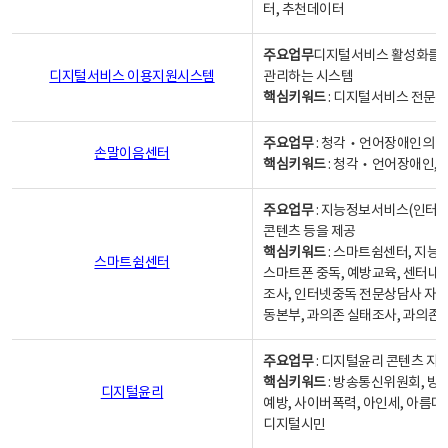
터, 추천데이터
주요업무
디지털서비스 활성화를 위
디지털서비스 이용지원시스템
관리하는 시스템
핵심키워드
: 디지털서비스 전문계
주요업무
: 청각‧언어장애인의 
손말이음센터
핵심키워드
: 청각‧언어장애인, 
주요업무
: 지능정보서비스(인터넷
콘텐츠 등을 제공
핵심키워드
: 스마트쉼센터, 지능
스마트쉼센터
스마트폰 중독, 예방교육, 센터내
조사, 인터넷중독 전문상담사 자격
동본부, 과의존 실태조사, 과의존
주요업무
: 디지털윤리 콘텐츠 지원
핵심키워드
: 방송통신위원회, 방
디지털윤리
예방, 사이버폭력, 아인세, 아름다
디지털시민