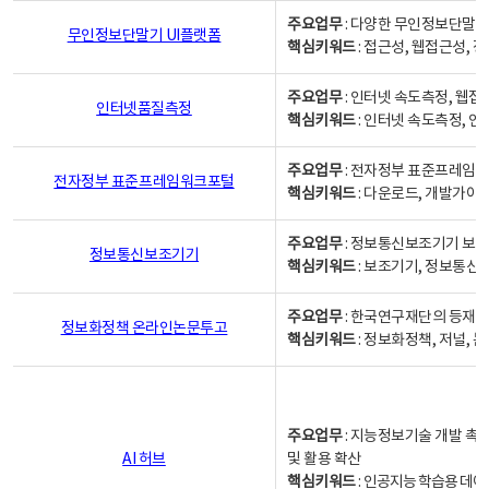
주요업무
: 다양한 무인정보단말기
무인정보단말기 UI플랫폼
핵심키워드
: 접근성, 웹접근성,
주요업무
: 인터넷 속도측정, 웹접
인터넷품질측정
핵심키워드
: 인터넷 속도측정, 
주요업무
: 전자정부 표준프레임워
전자정부 표준프레임워크포털
핵심키워드
: 다운로드, 개발가이
주요업무
: 정보통신보조기기 보급
정보통신보조기기
핵심키워드
: 보조기기, 정보통신
주요업무
: 한국연구재단의 등재
정보화정책 온라인논문투고
핵심키워드
: 정보화정책, 저널, 논문,
주요업무
: 지능정보기술 개발 촉
AI 허브
및 활용 확산
핵심키워드
:
인공지능 학습용 데이터,