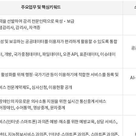
주요업무
및
핵심키워드
인력을 선발하여 감리 전문인력으로 육성‧보급
템감리사, 감리사, 자격증
 생성 및 보유하는 공공데이터를 이용자가 편리하게 활용할 수 있도록 통합
공
터, 개방, 국가중점데이터, 파일데이터, 오픈 API, 표준데이터, 이슈데이
활성화를 위해 행정·국가기관 등이 이용하기에 적합한 서비스를 등록 및
A
비스 전문계약제도, 심사신청, 이용현황 공개
장애인의 자유로운 의사소통 지원을 위한 실시간 통신중계서비스
어장애인, 수어통역, 영상중계, 문자중계
비스(인터넷·스마트폰) 과의존 예방·해소를 위한 예방교육, 상담 서비스,
센터, 지능정보서비스 과의존, 인터넷·스마트폰 과의존, 스마트폰 과의존,