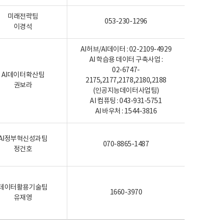
미래전략팀
053-230-1296
이경석
AI허브/AI데이터 : 02-2109-4929
AI 학습용 데이터 구축사업 :
02-6747-
AI데이터확산팀
2175,2177,2178,2180,2188
권보라
(인공지능데이터사업팀)
AI 컴퓨팅 : 043-931-5751
AI 바우처 : 1544-3816
AI정부혁신성과팀
070-8865-1487
정건호
데이터활용기술팀
1660-3970
유재영