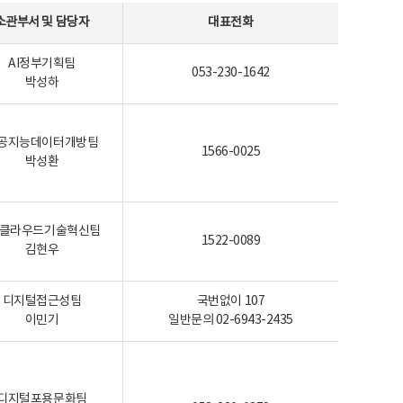
소관부서 및 담당자
대표전화
AI정부기획팀
053-230-1642
박성하
공지능데이터개방팀
1566-0025
박성환
I-클라우드기술혁신팀
1522-0089
김현우
디지털접근성팀
국번없이 107
이민기
일반문의 02-6943-2435
디지털포용문화팀