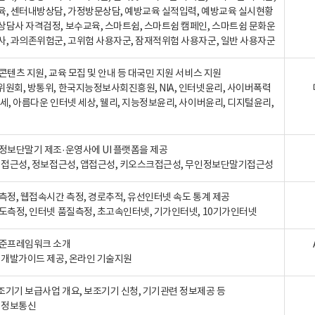
육, 센터내방상담, 가정방문상담, 예방교육 실적입력, 예방교육 실시현황
상담사 자격검정, 보수교육, 스마트쉼, 스마트쉼 캠페인, 스마트쉼 문화운
사, 과의존위험군, 고위험 사용자군, 잠재적위험 사용자군, 일반 사용자군
콘텐츠 지원, 교육 모집 및 안내 등 대국민 지원 서비스 지원
위원회, 방통위, 한국지능정보사회진흥원, NIA, 인터넷윤리, 사이버폭력
세, 아름다운 인터넷 세상, 웰리, 지능정보윤리, 사이버윤리, 디지털윤리,
인정보단말기 제조·운영사에 UI 플랫폼을 제공
 웹접근성, 정보접근성, 앱접근성, 키오스크접근성, 무인정보단말기접근성
도측정, 웹접속시간 측정, 경로추적, 유선인터넷 속도 통계 제공
속도측정, 인터넷 품질측정, 초고속인터넷, 기가인터넷, 10기가인터넷
표준프레임워크 소개
, 개발가이드 제공, 온라인 기술지원
조기기 보급사업 개요, 보조기기 신청, 기기관련 정보제공 등
, 정보통신