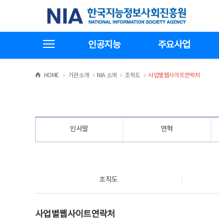
본
전
한국지능정보사회진흥원
문
체
바
메
로
뉴
가
바
전체메뉴보기
기
로
인공지능
주요사업
가
기
>
>
>
>
HOME
기관소개
NIA 소개
조직도
사업별웹사이트연락처
인사말
연혁
조직도
조직도
사업별웹사이트연락처
사업별웹사이트연락처