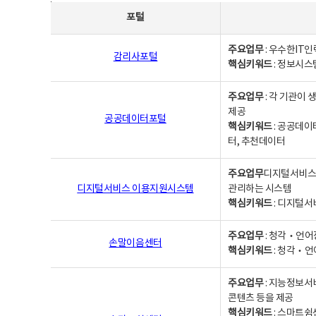
사업별웹사이트연락처 - 포털, 주요업무및 핵심키워드, 소관부서 및 담당자, 대표전화로 구성됨
포털
주요업무
: 우수한IT
감리사포털
핵심키워드
: 정보시스
주요업무
: 각 기관이
제공
공공데이터포털
핵심키워드
: 공공데이
터, 추천데이터
주요업무
디지털서비스 
디지털서비스 이용지원시스템
관리하는 시스템
핵심키워드
: 디지털서
주요업무
: 청각‧언어
손말이음센터
핵심키워드
: 청각‧언
주요업무
: 지능정보서
콘텐츠 등을 제공
핵심키워드
: 스마트쉼