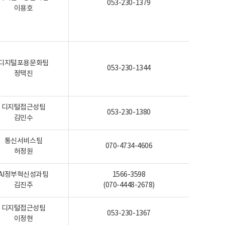
053-230-1379
이용호
디지털포용문화팀
053-230-1344
정택진
디지털접근성팀
053-230-1380
김민수
통신서비스팀
070-4734-4606
허정원
AI정부혁신성과팀
1566-3598
김진주
(070-4448-2678)
디지털접근성팀
053-230-1367
이정현