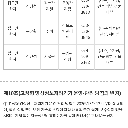
053-
(대구)주차장,
접근권
파트관
운영관
김병철
230-
건물 외부, 건물
한자
리원
리팀
1813
내부
정보보
053-
접근권
(대구·서울)전
문균황
수석
안관리
230-
한자
산실, 서버실
팀
1846
064-
(제주)주차장,
접근권
운영관
김민성
시설원
909-
건물 외부, 건물
한자
리팀
3163
내부
제10조(고정형 영상정보처리기기 운영·관리 방침의 변경)
① 고정형 영상정보처리기기 운영·관리 방침은 2026년 3월 12일 부터 적용되
며, 법령·정책 또는 보안 기술의 변경에 따라 내용의 추가·삭제 및 수정이 있을
시에는 지체 없이 지능정보원 홈페이지를 통해 변경사유 및 내용을 공지