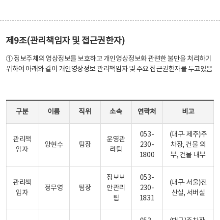
제9조(관리책임자 및 접근권한자)
① 정보주체의 영상정보를 보호하고 개인영상정보화 관련한 불만을 처리하기
위하여 아래와 같이 개인영상정보 관리책임자 및 주요 접근권한자를 두고있음
관리 책임자 및 접근권한자 테이블 - 구분, 이름, 직위, 소속, 연락처, 비고로 구성
구분
이름
직위
소속
연락처
비고
053-
(대구·제주)주
관리책
운영관
양현수
팀장
230-
차장, 건물 외
임자
리팀
1800
부, 건물 내부
정보보
053-
관리책
(대구·서울)전
정무영
팀장
안관리
230-
임자
산실, 서버실
팀
1831