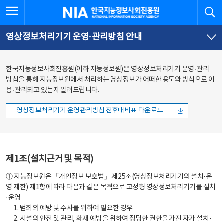
본
전
전체메뉴 열기
검
한국지능정보사회진흥원
문
체
바
메
로
뉴
가
바
영상정보처리기기 운영·관리방침 안내
기
로
가
기
한국지능정보사회진흥원(이하 지능정보원)은 영상정보처리기기 운영·관리
방침을 통해 지능정보원에서 처리하는 영상정보가 어떠한 용도와 방식으로 이
용·관리되고 있는지 알려드립니다.
영상정보처리기기 운영관리방침 전후대비표 다운로드
제1조(설치근거 및 목적)
① 지능정보원은 「개인정보 보호법」 제25조(영상정보처리기기의 설치·운
영 제한) 제1항에 따라 다음과 같은 목적으로 고정형 영상정보처리기기를 설치
·운영
1. 범죄의 예방 및 수사를 위하여 필요한 경우
2. 시설의 안전 및 관리, 화재 예방을 위하여 정당한 권한을 가진 자가 설치·