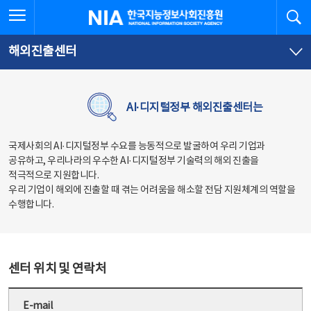
본
전
전체메뉴 열기
검
한국지능정보사회진흥원
문
체
바
메
로
뉴
가
바
해외진출센터
기
로
가
기
AI·디지털정부 해외진출센터는
국제사회의 AI·디지털정부 수요를 능동적으로 발굴하여 우리 기업과
공유하고, 우리나라의 우수한 AI·디지털정부 기술력의 해외 진출을
적극적으로 지원합니다.
우리 기업이 해외에 진출할 때 겪는 어려움을 해소할 전담 지원체계의 역할을
수행합니다.
센터 위치 및 연락처
E-mail