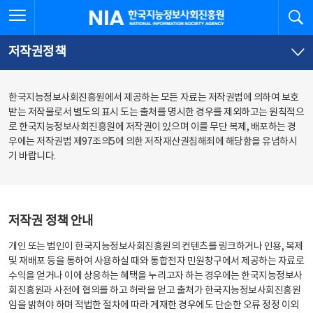
본
전
전체메뉴 열기
검
한국지능정보사회진흥원
문
체
바
메
로
뉴
가
바
저작권정책
기
로
가
기
한국지능정보사회진흥원에서 제공하는 모든 자료는 저작권법에 의하여 보호
받는 저작물로서 별도의 표시 도는 출처를 명시한 경우를 제외하고는 원칙적으
로 한국지능정보사회진흥원에 저작권이 있으며 이를 무단 복제, 배포하는 경
우에는 저작권법 제97조의5에 의한 저작재산권침해죄에 해당함을 유념하시
기 바랍니다.
저작권 정책 안내
개인 또는 법인이 한국지능정보사회진흥원의 컨텐츠를 링크하거나 인용, 복제
및 재배포 등을 통하여 사용하실 때와 통합전자 민원창구에서 제공하는 자료로
수익을 얻거나 이에 상응하는 혜택을 누리고자 하는 경우에는 한국지능정보사
회진흥원과 사전에 협의를 하고 허락을 얻고 출처가 한국지능정보사회진흥원
임을 밝혀야 하며 적법한 절차에 따라 게재한 경우에도 단순한 오류 정정 이외