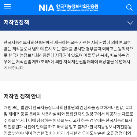
본
전
전체메뉴 열기
검
한국지능정보사회진흥원
문
체
바
메
로
뉴
가
바
저작권정책
기
로
가
기
한국지능정보사회진흥원에서 제공하는 모든 자료는 저작권법에 의하여 보호
받는 저작물로서 별도의 표시 도는 출처를 명시한 경우를 제외하고는 원칙적으
로 한국지능정보사회진흥원에 저작권이 있으며 이를 무단 복제, 배포하는 경
우에는 저작권법 제97조의5에 의한 저작재산권침해죄에 해당함을 유념하시
기 바랍니다.
저작권 정책 안내
개인 또는 법인이 한국지능정보사회진흥원의 컨텐츠를 링크하거나 인용, 복제
및 재배포 등을 통하여 사용하실 때와 통합전자 민원창구에서 제공하는 자료로
수익을 얻거나 이에 상응하는 혜택을 누리고자 하는 경우에는 한국지능정보사
회진흥원과 사전에 협의를 하고 허락을 얻고 출처가 한국지능정보사회진흥원
임을 밝혀야 하며 적법한 절차에 따라 게재한 경우에도 단순한 오류 정정 이외