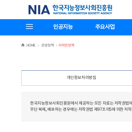
본
전
한국지능정보사회진흥원
문
체
바
메
로
뉴
가
바
전체메뉴보기
기
로
인공지능
주요사업
가
기
>
>
HOME
운영정책
저작권정책
개인정보처리방침
한국지능정보사회진흥원에서 제공하는 모든 자료는 저작권법에 
무단 복제, 배포하는 경우에는 저작권법 제97조의5에 의한 