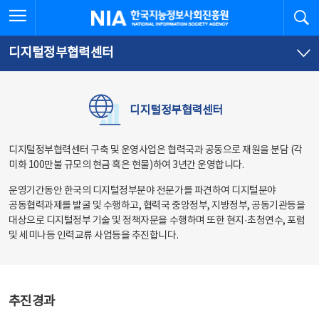
본
전
전체메뉴 열기
검
한국지능정보사회진흥원
문
체
바
메
로
뉴
가
바
디지털정부협력센터
기
로
가
기
디지털정부협력센터
디지털정부협력센터 구축 및 운영사업은 협력국과 공동으로 재원을 분담 (각
미화 100만불 규모의 현금 혹은 현물)하여 3년간 운영합니다.
운영기간동안 한국의 디지털정부분야 전문가를 파견하여 디지털분야
공동협력과제를 발굴 및 수행하고, 협력국 중앙정부, 지방정부, 공동기관등을
대상으로 디지털정부 기술 및 정책자문을 수행하며 또한 현지·초청연수, 포럼
및 세미나등 인력교류 사업등을 추진합니다.
추진경과