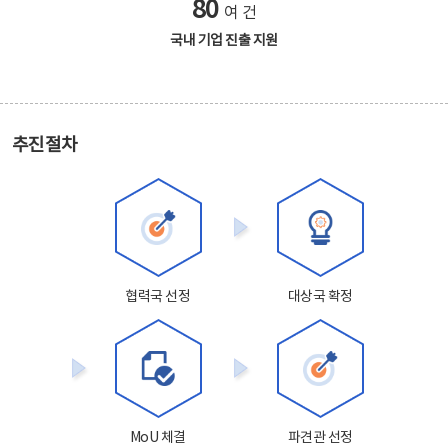
80
여 건
국내 기업 진출 지원
추진절차
협력국 선정
대상국 확정
MoU 체결
파견관 선정