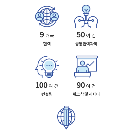
9
50
개국
여 건
협력
공통협력과제
100
90
여 건
여 건
컨설팅
워크샵 및 세미나