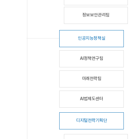
정보보안관리팀
인공지능정책실
AI정책연구팀
미래전략팀
AI법제도센터
디지털전략기획단