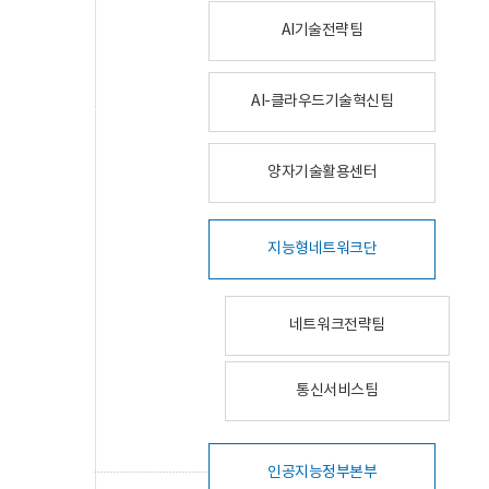
AI기술전략팀
AI-클라우드기술혁신팀
양자기술활용센터
지능형네트워크단
네트워크전략팀
통신서비스팀
인공지능정부본부