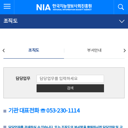
본
전
전체메뉴 열기
검
한국지능정보사회진흥원
문
체
바
메
로
뉴
가
바
조직도
기
로
가
기
조직도
조직도
부서안내
조직도
담당업무
검색
기관 대표전화 ☏ 053-230-1114
담당업무를 검색하실 수 있습니다. 또는 조직도의 부서명을 클릭하시면 담당업무 및 구