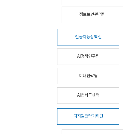
정보보안관리팀
인공지능정책실
AI정책연구팀
미래전략팀
AI법제도센터
디지털전략기획단