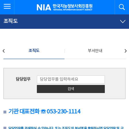
본
전
전체메뉴 열기
검
한국지능정보사회진흥원
문
체
바
메
로
뉴
가
바
조직도
기
로
가
기
조직도
조직도
부서안내
조직도
담당업무
검색
기관 대표전화 ☏ 053-230-1114
담당업무를 검색하실 수 있습니다. 또는 조직도의 부서명을 클릭하시면 담당업무 및 구