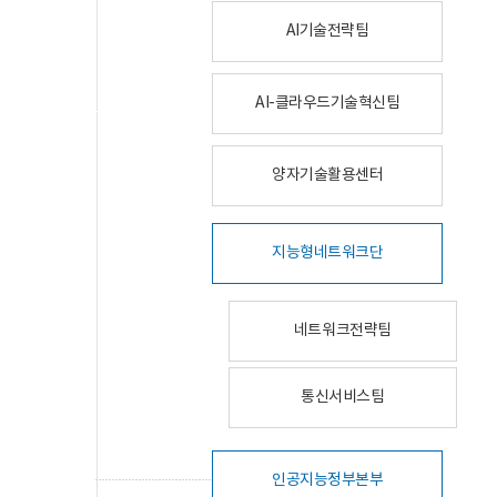
AI기술전략팀
AI-클라우드기술혁신팀
양자기술활용센터
지능형네트워크단
네트워크전략팀
통신서비스팀
인공지능정부본부