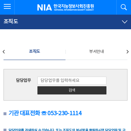
본
전
전체메뉴 열기
검
한국지능정보사회진흥원
문
체
바
메
로
뉴
가
바
조직도
기
로
가
기
조직도
조직도
부서안내
조직도
담당업무
검색
기관 대표전화 ☏ 053-230-1114
담당업무를 검색하실 수 있습니다. 또는 조직도의 부서명을 클릭하시면 담당업무 및 구