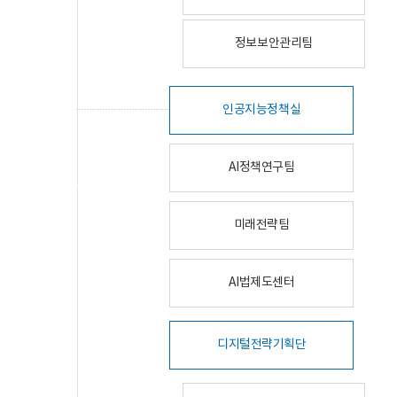
정보보안관리팀
인공지능정책실
AI정책연구팀
미래전략팀
AI법제도센터
디지털전략기획단