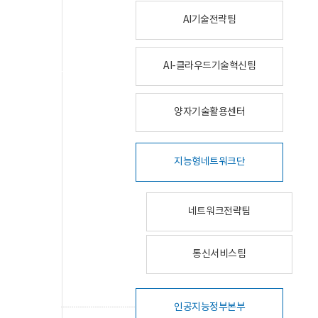
AI기술전략팀
AI-클라우드기술혁신팀
양자기술활용센터
지능형네트워크단
네트워크전략팀
통신서비스팀
인공지능정부본부