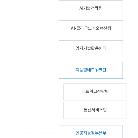
AI기술전략팀
AI-클라우드기술혁신팀
양자기술활용센터
지능형네트워크단
네트워크전략팀
통신서비스팀
인공지능정부본부