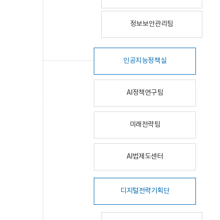
정보보안관리팀
인공지능정책실
AI정책연구팀
미래전략팀
AI법제도센터
디지털전략기획단