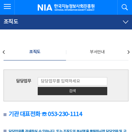
본
전
전체메뉴 열기
검
한국지능정보사회진흥원
문
체
바
메
로
뉴
가
바
조직도
기
로
가
기
조직도
조직도
부서안내
조직도
담당업무
검색
기관 대표전화 ☏ 053-230-1114
담당업무를 검색하실 수 있습니다. 또는 조직도의 부서명을 클릭하시면 담당업무 및 구