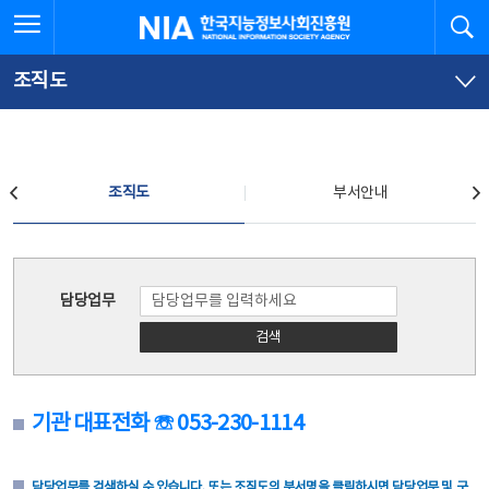
본
전
전체메뉴 열기
검
한국지능정보사회진흥원
문
체
바
메
로
뉴
가
바
조직도
기
로
가
기
조직도
조직도
부서안내
조직도
담당업무
검색
기관 대표전화 ☏ 053-230-1114
담당업무를 검색하실 수 있습니다. 또는 조직도의 부서명을 클릭하시면 담당업무 및 구