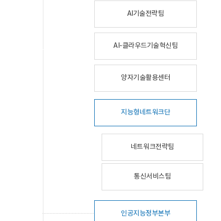
AI기술전략팀
AI-클라우드기술혁신팀
양자기술활용센터
지능형네트워크단
네트워크전략팀
통신서비스팀
인공지능정부본부