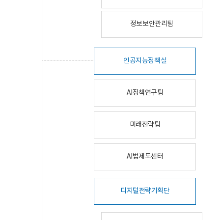
정보보안관리팀
인공지능정책실
AI정책연구팀
미래전략팀
AI법제도센터
디지털전략기획단